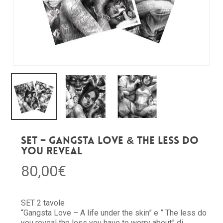
SET – Gangsta Love & The Less do
you reveal
80,00
€
SET 2 tavole
“Gangsta Love – A life under the skin” e ” The less do
you reveal the less you have to worry about” di