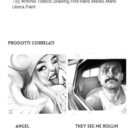
Tag:
Antonio Todisco
,
Drawing
,
Free Hand
,
Macko
,
Mano
Libera
,
Paint
Prodotti correlati
Angel
They see me rollin