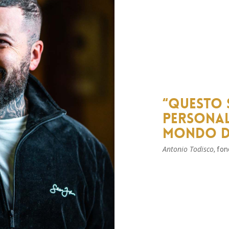
“Questo 
personal
mondo de
Antonio Todisco
, fo