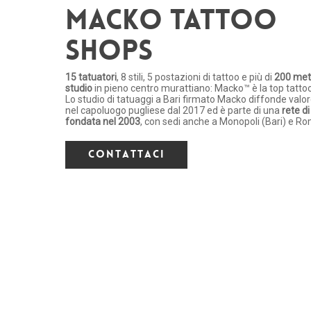
MACKO TATTOO
SHOPS
15 tatuatori
, 8 stili, 5 postazioni di tattoo e più di
200 metr
studio
in pieno centro murattiano: Macko™ è la top tatto
Lo studio di tatuaggi a Bari firmato Macko diffonde valor
nel capoluogo pugliese dal 2017 ed è parte di una
rete d
fondata nel 2003
, con sedi anche a Monopoli (Bari) e R
C
o
n
t
a
t
t
a
c
i