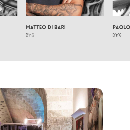
Matteo Di Bari
Paolo
B’nG
B’n’G