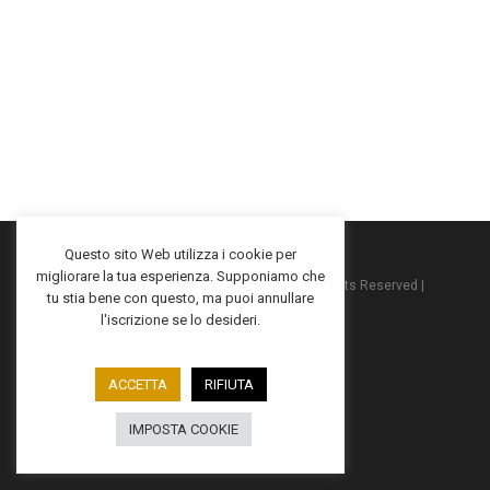
Questo sito Web utilizza i cookie per
migliorare la tua esperienza. Supponiamo che
2025 ©Macko™ | P.IVA: 06282450722 | All Rights Reserved |
tu stia bene con questo, ma puoi annullare
Privacy Policy
|
Cookies Policy
l'iscrizione se lo desideri.
ACCETTA
RIFIUTA
facebook
instagram
IMPOSTA COOKIE