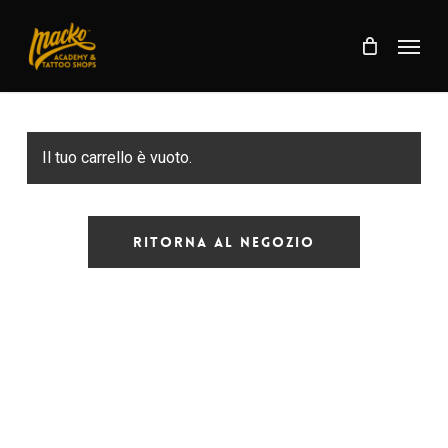
Skip
Menu
to
Menu
main
content
Il tuo carrello è vuoto.
Ritorna Al Negozio