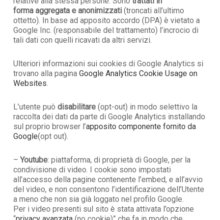
relative alla stessa persone. Sono
trattati in
forma
aggregata e anonimizzati
(troncati all’ultimo
ottetto). In base ad apposito accordo (DPA) è vietato a
Google Inc. (responsabile del trattamento) l’incrocio di
tali dati con quelli ricavati da altri servizi.
Ulteriori informazioni sui cookies di Google Analytics si
trovano alla pagina
Google Analytics Cookie Usage on
Websites
.
L’utente può
disabilitare
(opt-out) in modo selettivo la
raccolta dei dati da parte di Google Analytics installando
sul proprio browser l’
apposito componente fornito da
Google
(opt out).
–
Youtube
: piattaforma, di proprietà di Google, per la
condivisione di video. I cookie sono impostati
all’accesso della pagine contenente l’embed, e all’avvio
del video, e non consentono l’identificazione dell’Utente
a meno che non sia già loggato nel profilo Google.
Per i video presenti sul sito è stata attivata l’opzione
“
privacy avanzata
(no cookie)” che fa in modo che