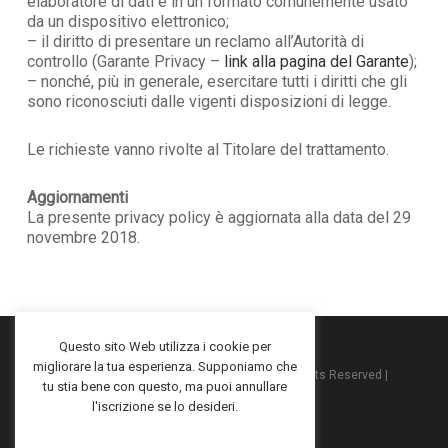
elaboratore di dati e in un formato comunemente usato
da un dispositivo elettronico;
– il diritto di presentare un reclamo all’Autorità di
controllo (Garante Privacy –
link alla pagina del Garante
);
– nonché, più in generale, esercitare tutti i diritti che gli
sono riconosciuti dalle vigenti disposizioni di legge.
Le richieste vanno rivolte al Titolare del trattamento.
Aggiornamenti
La presente privacy policy è aggiornata alla data del 29
novembre 2018.
Questo sito Web utilizza i cookie per
migliorare la tua esperienza. Supponiamo che
2025 ©Macko™ | P.IVA: 06282450722 | All Rights Reserved |
tu stia bene con questo, ma puoi annullare
Privacy Policy
|
Cookies Policy
l'iscrizione se lo desideri.
Subtotale:
0,00
€