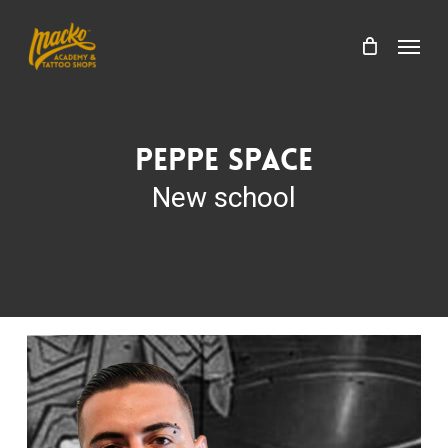
Skip
Menu
to
Menu
Cart
Close
main
Cart
content
Peppe Space
New school