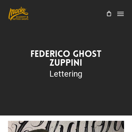
Skip
Menu
to
Menu
Cart
Close
main
Cart
content
Federico Ghost
Zuppini
Lettering