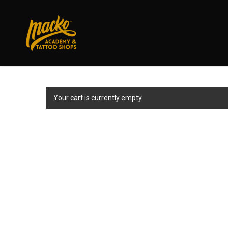
Skip
to
main
content
Your cart is currently empty.