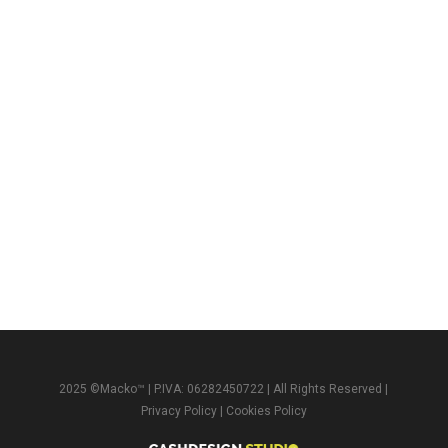
2025 ©Macko™ | P.IVA: 06282450722 | All Rights Reserved |
Privacy Policy
|
Cookies Policy