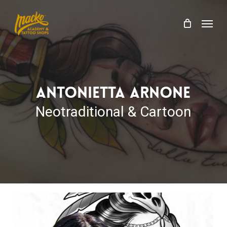
Skip
Menu
to
Menu
Cart
Close
main
Cart
content
Antonietta Arnone
Neotraditional & Cartoon