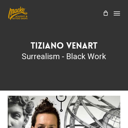
Skip
Menu
to
Menu
Cart
Close
main
Cart
content
Tiziano Venart
Surrealism - Black Work