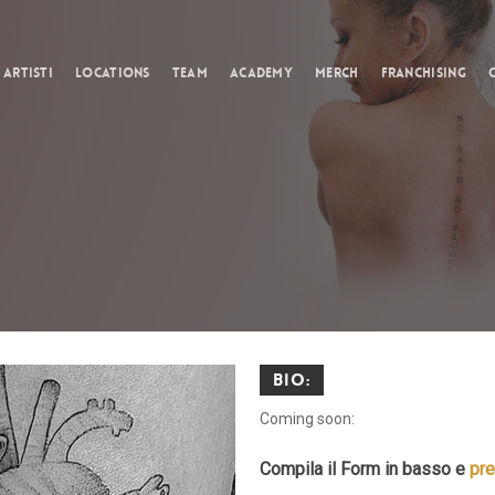
Cart
Artisti
Locations
Team
Academy
Merch
Franchising
Bio:
Coming soon:
Compila il Form in basso e
pre