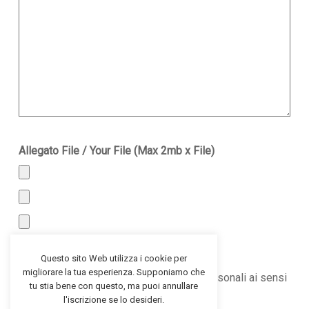
Allegato File / Your File (Max 2mb x File)
Questo sito Web utilizza i cookie per
Accetto Termini e Condizioni*
migliorare la tua esperienza. Supponiamo che
*Autorizzo il trattamento dei miei dati personali ai sensi
tu stia bene con questo, ma puoi annullare
del D.Lgs. n. 196 del 30 giugno 2003
l'iscrizione se lo desideri.