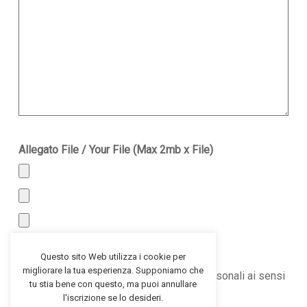
Allegato File / Your File (Max 2mb x File)
Questo sito Web utilizza i cookie per
Accetto Termini e Condizioni*
migliorare la tua esperienza. Supponiamo che
*Autorizzo il trattamento dei miei dati personali ai sensi
tu stia bene con questo, ma puoi annullare
del D.Lgs. n. 196 del 30 giugno 2003
l'iscrizione se lo desideri.